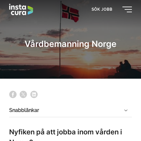
SÖK JOBB
Vårdbemanning Norge
s
s
s
h
h
h
a
a
a
Snabblänkar
r
r
r
e
e
e
o
o
o
Nyfiken på att jobba inom vården i
n
n
n