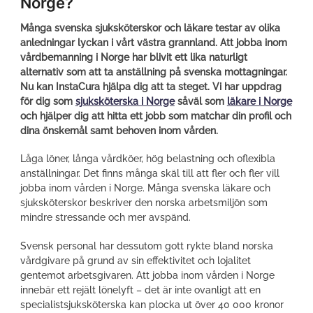
Norge?
f
x
l
a
i
Många svenska sjuksköterskor och läkare testar av olika
c
n
anledningar lyckan i vårt västra grannland. Att jobba inom
e
k
vårdbemanning i Norge har blivit ett lika naturligt
b
e
alternativ som att ta anställning på svenska mottagningar.
o
d
Nu kan InstaCura hjälpa dig att ta steget. Vi har uppdrag
o
i
för dig som
sjuksköterska i Norge
såväl som
läkare i Norge
k
n
och hjälper dig att hitta ett jobb som matchar din profil och
dina önskemål samt behoven inom vården.
Låga löner, långa vårdköer, hög belastning och oflexibla
anställningar. Det finns många skäl till att fler och fler vill
jobba inom vården i Norge. Många svenska läkare och
sjuksköterskor beskriver den norska arbetsmiljön som
mindre stressande och mer avspänd.
Svensk personal har dessutom gott rykte bland norska
vårdgivare på grund av sin effektivitet och lojalitet
gentemot arbetsgivaren. Att jobba inom vården i Norge
innebär ett rejält lönelyft – det är inte ovanligt att en
specialistsjuksköterska kan plocka ut över 40 000 kronor