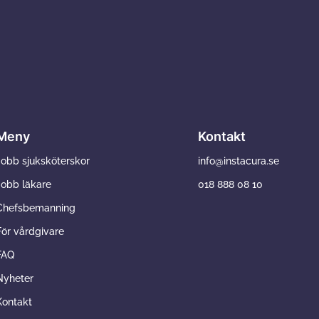
Meny
Kontakt
Jobb sjuksköterskor
info@instacura.se
Jobb läkare
018 888 08 10
Chefsbemanning
För vårdgivare
FAQ
Nyheter
Kontakt