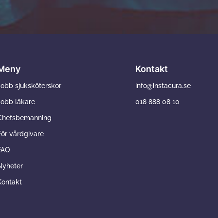
Meny
Kontakt
Jobb sjuksköterskor
info@instacura.se
Jobb läkare
018 888 08 10
Chefsbemanning
För vårdgivare
FAQ
Nyheter
Kontakt