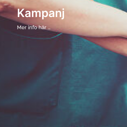
Kampanj
Mer info här …