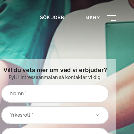
SÖK JOBB
MENY
Vill du veta mer om vad vi erbjuder?
Fyll i intresseanmälan så kontaktar vi dig.
Namn *