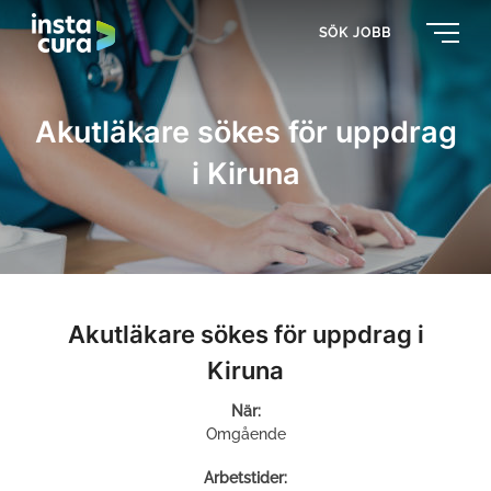
SÖK JOBB
Akutläkare sökes för uppdrag
i Kiruna
Akutläkare sökes för uppdrag i
Kiruna
När:
Omgående
Arbetstider: