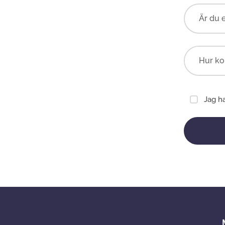
Är du 
Jag h