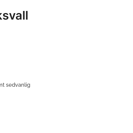
ksvall
mt sedvanlig