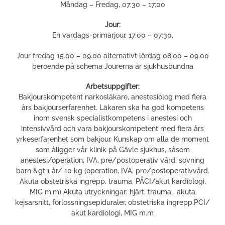
Måndag – Fredag, 07:30 – 17:00
Jour:
En vardags-primärjour, 17:00 – 07:30,
Jour fredag 15.00 – 09.00 alternativt lördag 08.00 – 09.00
beroende på schema Jourerna är sjukhusbundna
Arbetsuppgifter:
Bakjourskompetent narkosläkare, anestesiolog med flera
års bakjourserfarenhet. Läkaren ska ha god kompetens
inom svensk specialistkompetens i anestesi och
intensivvård och vara bakjourskompetent med flera års
yrkeserfarenhet som bakjour. Kunskap om alla de moment
som åligger vår klinik på Gävle sjukhus, såsom
anestesi/operation, IVA, pre/postoperativ vård, sövning
barn &gt;1 år/ 10 kg (operation, IVA, pre/postoperativvård.
Akuta obstetriska ingrepp, trauma, PÅCI/akut kardiologi,
MIG m.m) Akuta utryckningar: hjärt, trauma , akuta
kejsarsnitt, förlossningsepiduraler, obstetriska ingrepp,PCI/
akut kardiologi, MIG m.m