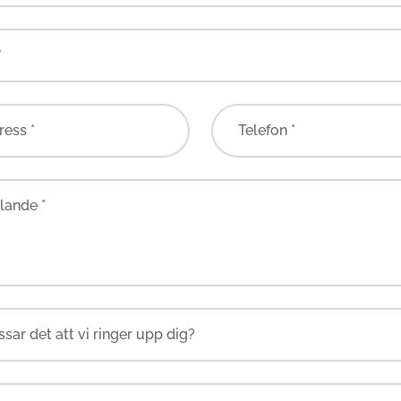
*
ress *
Telefon *
ande *