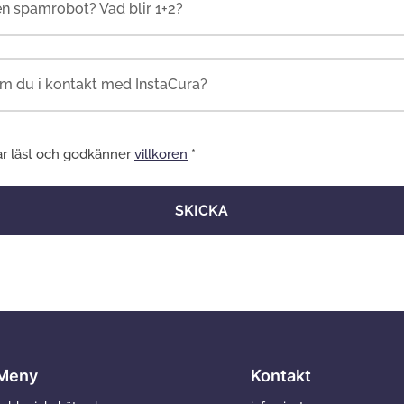
en spamrobot? Vad blir 1+2?
ar läst och godkänner
villkoren
*
SKICKA
Meny
Kontakt