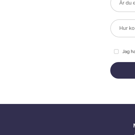
Är du 
Jag h