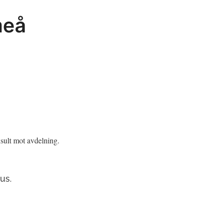
meå
sult mot avdelning.
us.