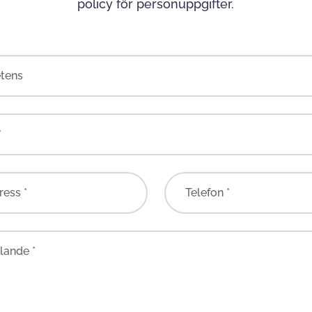
policy för personuppgifter
.
tens
*
ress *
Telefon *
ande *