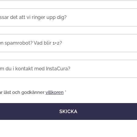
en spamrobot? Vad blir 1+2?
ar läst och godkänner
villkoren
*
SKICKA