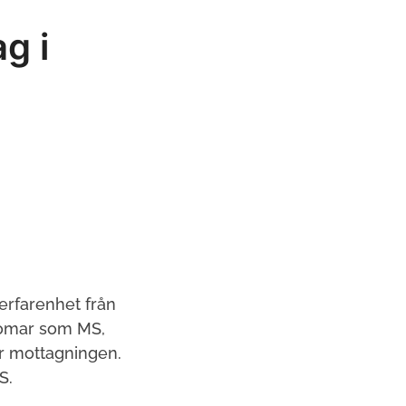
g i
erfarenhet från
domar som MS,
ör mottagningen.
S.