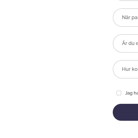
Är du 
Jag h