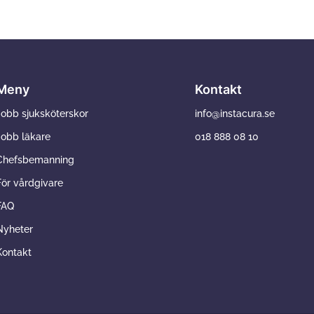
Meny
Kontakt
Jobb sjuksköterskor
info@instacura.se
Jobb läkare
018 888 08 10
Chefsbemanning
För vårdgivare
FAQ
Nyheter
Kontakt