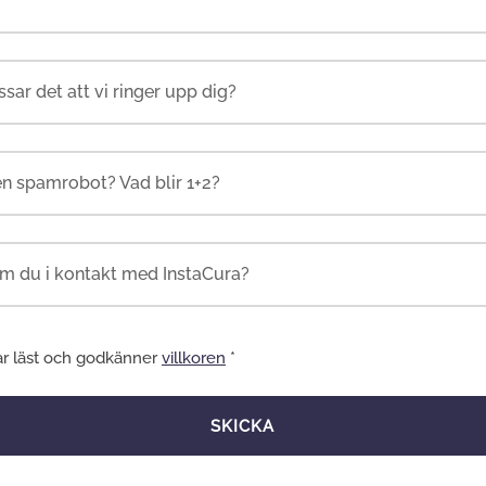
en spamrobot? Vad blir 1+2?
ar läst och godkänner
villkoren
*
SKICKA