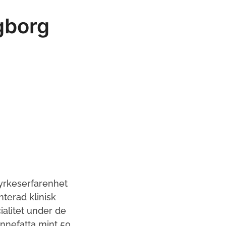
ngborg
 yrkeserfarenhet
nterad klinisk
alitet under de
nnefatta mint 50