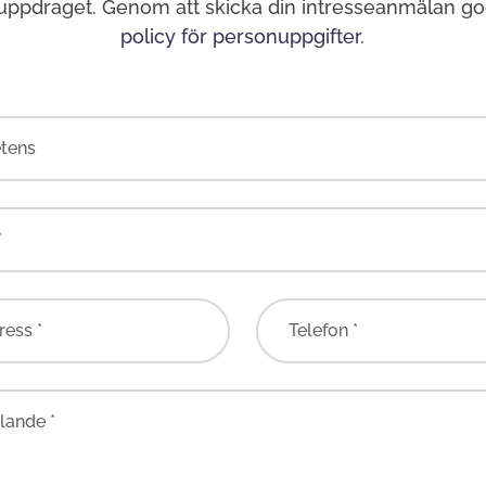
 uppdraget. Genom att skicka din intresseanmälan g
policy för personuppgifter
.
tens
*
ress *
Telefon *
ande *