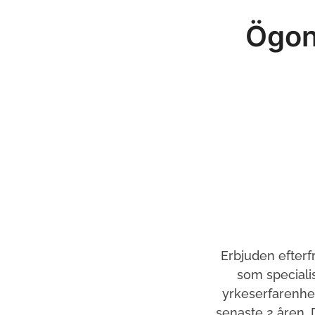
Ögonl
Erbjuden efterf
som specialis
yrkeserfarenhe
senaste 2 åren.