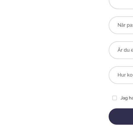
Är du 
Jag h