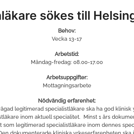
äkare sökes till Helsi
Behov:
Vecka 13-17
Arbetstid:
Måndag-fredag: 08.00-17.00
Arbetsuppgifter:
Mottagningsarbete
Nödvändig erfarenhet:
rågad legitimerad specialistläkare ska ha god klinisk
tläkare inom aktuell specialitet. Minst 1 års dokume
t som legitimerad specialistläkare inom dennes speci
 Den dokumenterade kliniska yrkeserfarenheten ska i