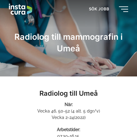
SÖK JOBB
Radiolog till mammografin i
Umeå
Radiolog till Umeå
När:
Vecka 46, 50-52 (4 alt. 5 dgr/v)
Vecka 2-24(2022)
Arbetstider:
07.30-16.15.