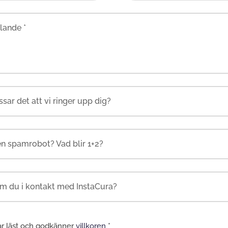
ande *
en spamrobot? Vad blir 1+2?
ar läst och godkänner
villkoren
*