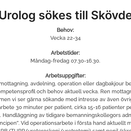
Urolog sökes till Skövd
Behov:
Vecka 22-34
Arbetstider:
Måndag-fredag 07.30-16.30.
Arbetsuppgifter:
mottagning, avdelning, operation eller dagbakjour 
mpetensprofil och behov aktuell vecka. Ren mottag
, men vi ser gärna sökande med intresse av även övrig
bete 30 minuter per patient, cirka 15-16 patienter pe
. Handläggning av tidigare bemanningskollegors admi
incipen”. Vid operationsarbete i första hand aktuellt 
TURB/TURP/ureteroskopi/uretrotomi) samt penil/skrota