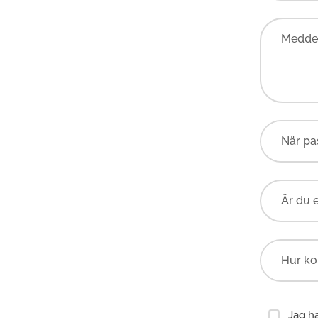
Meddel
Är du 
Jag h