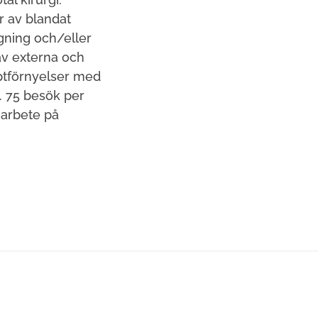
r av blandat
gning och/eller
av externa och
ptförnyelser med
. 75 besök per
 arbete på