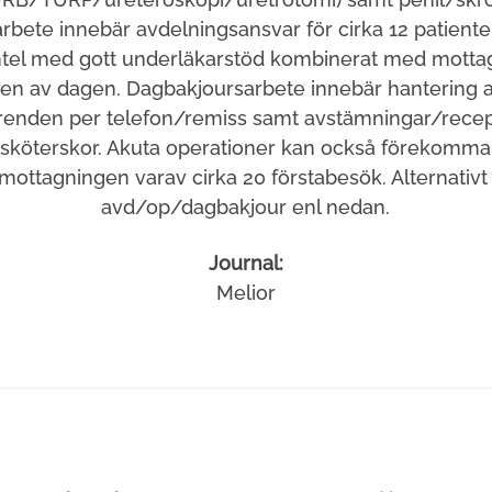
rbete innebär avdelningsansvar för cirka 12 patiente
entel med gott underläkarstöd kombinerat med motta
ten av dagen. Dagbakjoursarbete innebär hantering 
ärenden per telefon/remiss samt avstämningar/rece
sköterskor. Akuta operationer kan också förekomma
mottagningen varav cirka 20 förstabesök. Alternativt
avd/op/dagbakjour enl nedan.
Journal:
Melior