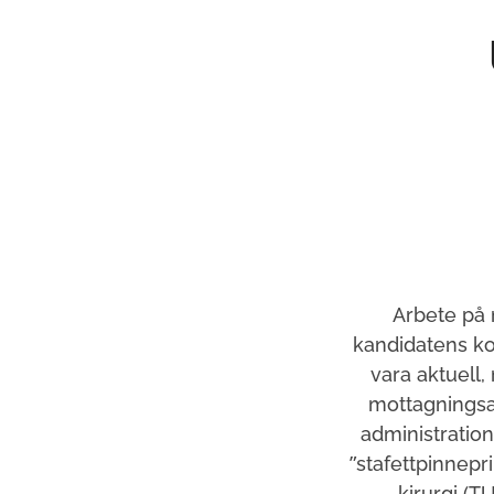
Arbete på 
kandidatens ko
vara aktuell
mottagningsar
administration
”stafettpinnepr
kirurgi (