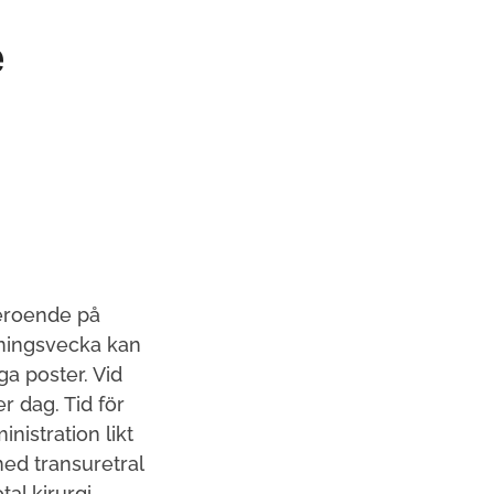
e
beroende på
ningsvecka kan
a poster. Vid
r dag. Tid för
nistration likt
med transuretral
l kirurgi.