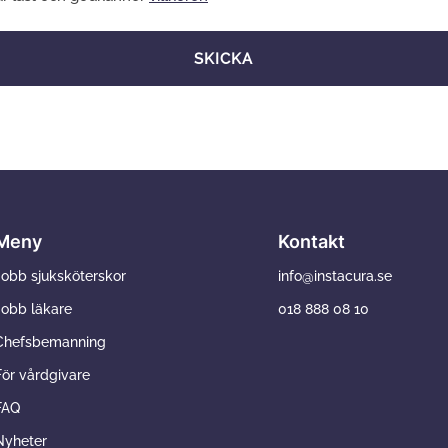
SKICKA
Meny
Kontakt
Jobb sjuksköterskor
info@instacura.se
Jobb läkare
018 888 08 10
Chefsbemanning
För vårdgivare
FAQ
Nyheter