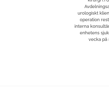
Avdelningsa
urologiskt kli
operation res
interna konsult
enhetens sjuk
vecka på 