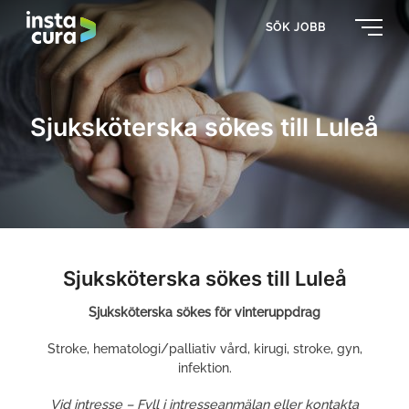
SÖK JOBB
Sjuksköterska sökes till Luleå
Sjuksköterska sökes till Luleå
Sjuksköterska sökes för vinteruppdrag
Stroke, hematologi/palliativ vård, kirugi, stroke, gyn,
infektion.
Vid
intresse – Fyll i intresseanmälan eller kontakta