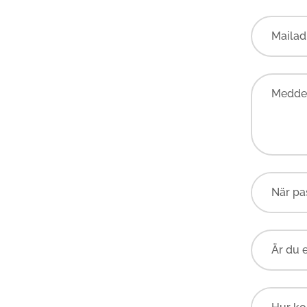
Mailad
Meddel
Är du 