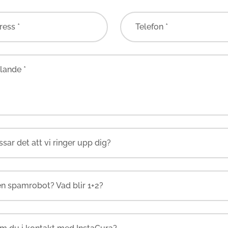
ress *
Telefon *
ande *
en spamrobot? Vad blir 1+2?