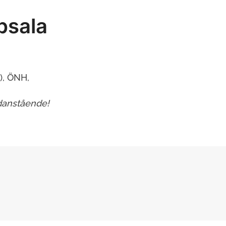
psala
), ÖNH,
edanstående!