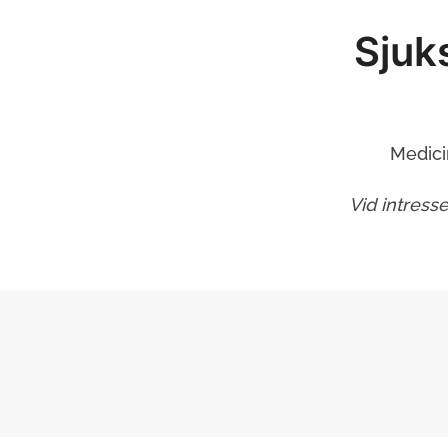
Sjuk
Medici
Vid intress