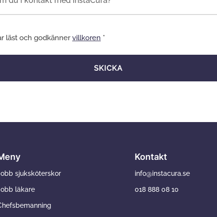
ar läst och godkänner
villkoren
*
SKICKA
Meny
Kontakt
Jobb sjuksköterskor
info@instacura.se
Jobb läkare
018 888 08 10
Chefsbemanning