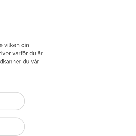
e vilken din
ver varför du är
odkänner du vår