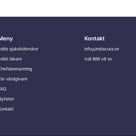
Meny
Kontakt
Jobb sjuksköterskor
info@instacura.se
Jobb läkare
018 888 08 10
Chefsbemanning
För vårdgivare
FAQ
Nyheter
Kontakt