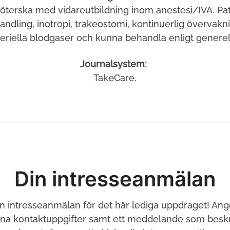
köterska med vidareutbildning inom anestesi/IVA. Pa
ndling, inotropi, trakeostomi, kontinuerlig övervakni
teriella blodgaser och kunna behandla enligt generell
Journalsystem:
TakeCare.
Din intresseanmälan
in intresseanmälan för det här lediga uppdraget! Ang
ina kontaktuppgifter samt ett meddelande som beskri