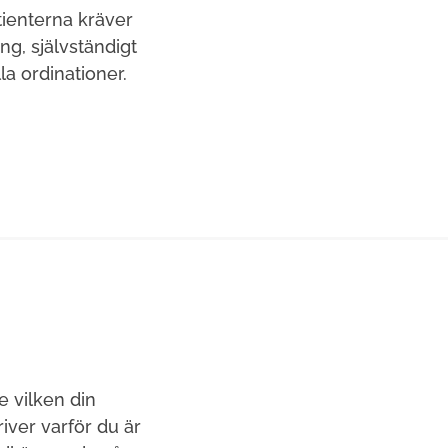
tienterna kräver
ng, självständigt
a ordinationer.
e vilken din
ver varför du är