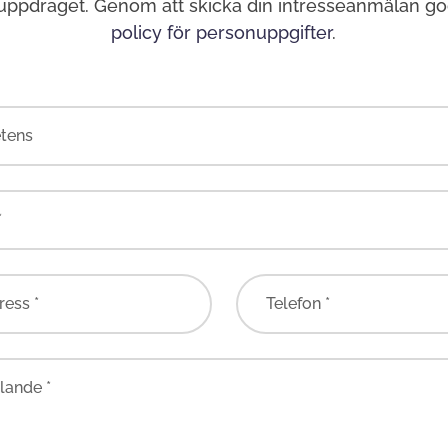
 uppdraget. Genom att skicka din intresseanmälan g
policy för personuppgifter
.
tens
*
ress *
Telefon *
ande *