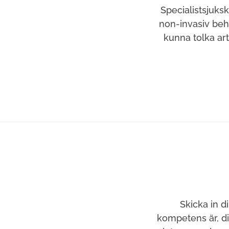
Specialistsjuks
non-invasiv beha
kunna tolka ar
Skicka in d
kompetens är, d