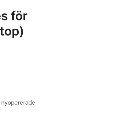
s för
top)
a nyopererade