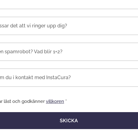
en spamrobot? Vad blir 1+2?
ar läst och godkänner
villkoren
*
SKICKA