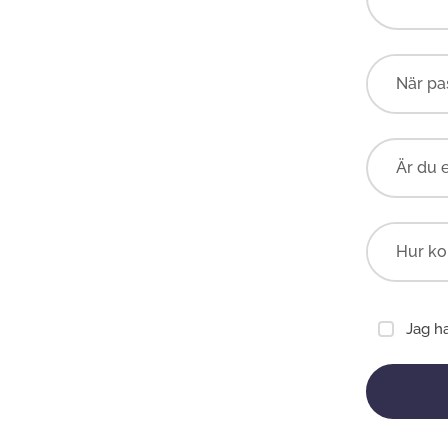
Är du 
Jag h