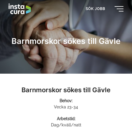
SÖK JOBB
Barnmorskor sökes till Gävle
Barnmorskor sökes till Gävle
Behov:
Vecka 23-34
Arbetstid:
Dag/kväll/natt