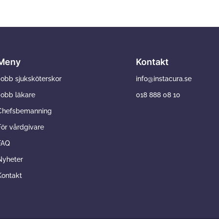
Meny
Kontakt
Jobb sjuksköterskor
info@instacura.se
Jobb läkare
018 888 08 10
Chefsbemanning
För vårdgivare
FAQ
Nyheter
Kontakt