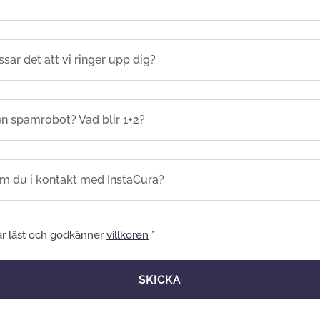
en spamrobot? Vad blir 1+2?
ar läst och godkänner
villkoren
*
SKICKA