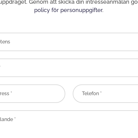
 uppdraget. Genom att skicka din intresseanmälan g
policy för personuppgifter
.
tens
*
ress *
Telefon *
ande *