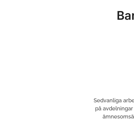
Ba
Sedvanliga arbe
på avdelningar
ämnesomsättn