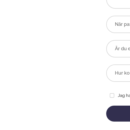
Är du 
Jag h