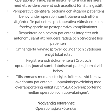
operationsområde, samt instrumentera och assistera
med ett evidensbaserat och aseptiskt förhållningssätt.
Peroperativt identifiera, bedöma och åtgärda patientens
behov under operation, samt planera och utföra
åtgärder för patientens postoperativa välmående och
förebyggande av postoperativa komplikationer.
Respektera och bevara patientens integritet och
autonomi, samt att reducera rädsla och otrygghet hos
patienten.
Omhänderta vävnadsprover, odlingar och cytologier
enligt lokal rutin.
Registrera och dokumentera i Orbit och
operationsjournal samt datoriserad patientjournal vid
behov.
Tillsammans med anestesisjuksköterska, vid behov,
överlämna patienten till uppvakningsavdelning med
överrapportering enligt rutin ”SBAR överrapportering
mellan operation och uppvakningen”.
Nödvändig erfarenhet:
Operationssjuksköterska.