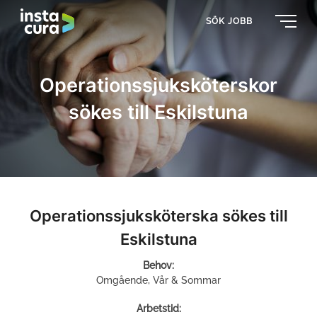
SÖK JOBB
Operationssjuksköterskor
sökes till Eskilstuna
Operationssjuksköterska sökes till
Eskilstuna
Behov:
Omgående, Vår & Sommar
Arbetstid: