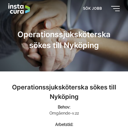
SÖK JOBB
Operationssjuksköterska
sökes till Nyköping
Operationssjuksköterska sökes till
Nyköping
Behov:
Omgående-v.22
Arbetstid: