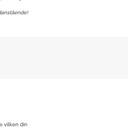
edanstående!
e vilken din