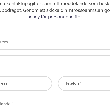
ina kontaktuppgifter samt ett meddelande som beskri
 uppdraget. Genom att skicka din intresseanmälan g
policy för personuppgifter
.
tens
*
ress *
Telefon *
ande *