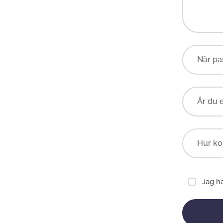
Är du 
Jag h