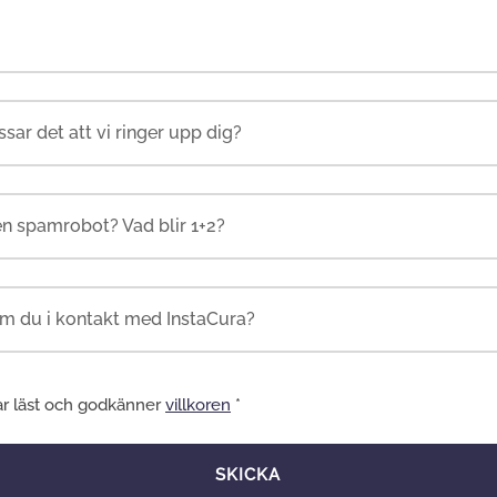
en spamrobot? Vad blir 1+2?
ar läst och godkänner
villkoren
*
SKICKA