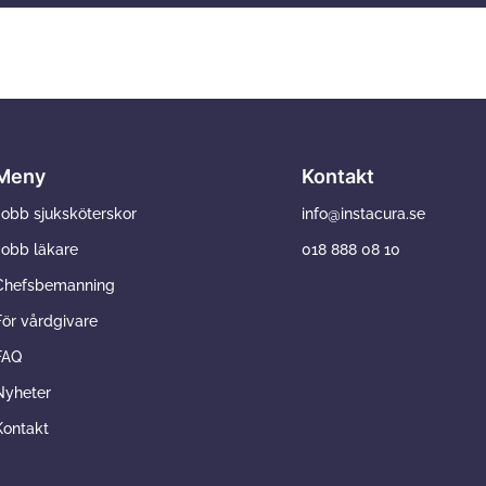
Meny
Kontakt
Jobb sjuksköterskor
info@instacura.se
Jobb läkare
018 888 08 10
Chefsbemanning
För vårdgivare
FAQ
Nyheter
Kontakt