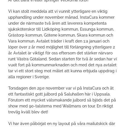
Vi kan stolt meddela att vi vunnit ytterligare en viktig
upphandling under november månad. InstaCura kommer
under de närmaste två åren att leverera kompetenta
sjuksköterskor till Lidköping kommun, Essunga kommun,
Grästorp kommun, Götene kommun, Skara kommun och
Vara kommun. Avtalet träder i kraft den 1:a januari och
löper över 2 år med möjlighet till förlängning ytterligare 2
år. Avtalet är viktigt för oss eftersom det stärker närvaro
runt Västra Götaland. Sedan starten för två år sedan har vi
vuxit fort på kommunmarknaden och med det nya avtalet
tar vi ett stort steg mot målet att kunna erbjuda uppdrag i
alla regioner i Sverige.
Torsdagen den 29:e november var vi på InstaCura och åt
ett fantastiskt gott julbord på Saluhallen här i Uppsala.
Förutom ett mycket välsmakande julbord så bjöds det på
show med 90-talstema med Wallmans on tour. En riktigt
trevlig kväll blev det!
Vi har även påbörjat en ny layout på våra mailutskick där