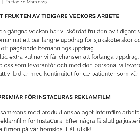
v
Fredag 10 Mars 2017
T FRUKTEN AV TIDIGARE VECKORS ARBETE
n gångna veckan har vi skördat frukten av tidigare 
emannat ett par längre uppdrag för sjuksköterskor oc
a ett pågående bemanningsuppdrag.
lltid extra kul när vi får chansen att förlänga uppdrag
 oss som leverantör och med den personal vi levere
 att vi bidrar med kontinuitet för de patienter som vår
PREMIÄR FÖR INSTACURAS REKLAMFILM
illsammans med produktionsbolaget Internfilm arbeta
eklamfilm för InstaCura. Efter några få slutliga justeri
a filmen på vår hemsida. Håll utkik!