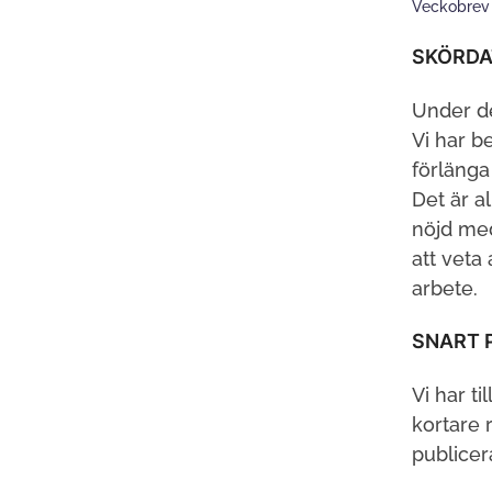
Veckobre
SKÖRDA
Under de
Vi har b
förläng
Det är a
nöjd med
att veta
arbete.
SNART 
Vi har t
kortare r
publicer