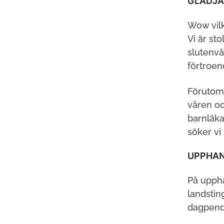
GLÄDJA
Wow vilk
Vi är st
slutenvå
förtroen
Förutom 
våren oc
barnläka
söker vi
UPPHAN
På uppha
landstin
dagpendl