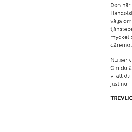
Den här 
Handelsb
välja om
tjänstep
mycket s
däremot,
Nu ser v
Om du är
vi att d
just nu!
TREVLIG