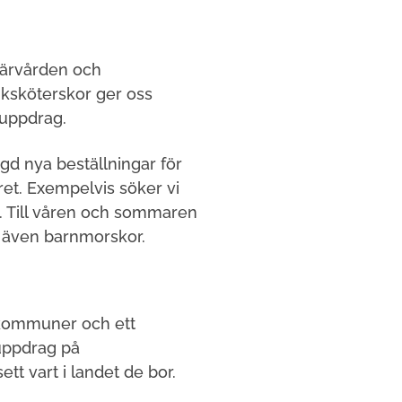
imärvården och
uksköterskor ger oss
suppdrag.
ngd nya beställningar för
et. Exempelvis söker vi
t. Till våren och sommaren
t även barnmorskor.
å kommuner och ett
 uppdrag på
tt vart i landet de bor.