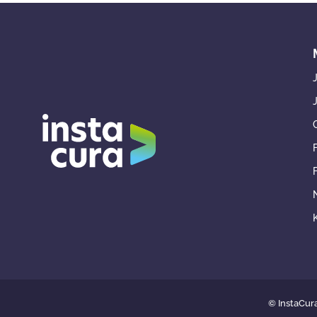
© InstaCur