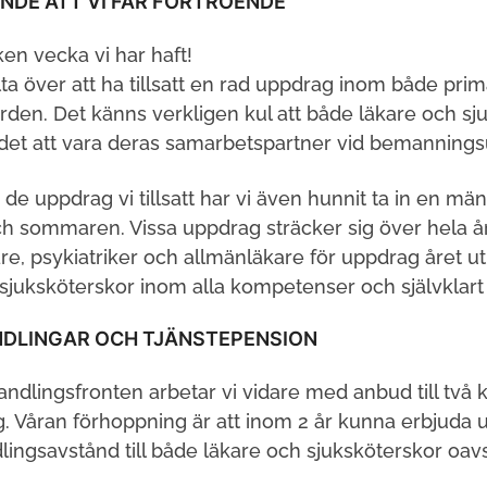
NDE ATT VI FÅR FÖRTROENDE
en vecka vi har haft!
olta över att ha tillsatt en rad uppdrag inom både pr
rden. Det känns verkligen kul att både läkare och sj
det att vara deras samarbetspartner vid bemanning
de uppdrag vi tillsatt har vi även hunnit ta in en mä
h sommaren. Vissa uppdrag sträcker sig över hela år
re, psykiatriker och allmänläkare för uppdrag året u
 sjuksköterskor inom alla kompetenser och självklar
DLINGAR OCH TJÄNSTEPENSION
ndlingsfronten arbetar vi vidare med anbud till tv
g. Våran förhoppning är att inom 2 år kunna erbjuda
ingsavstånd till både läkare och sjuksköterskor oavse