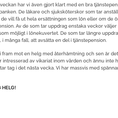
veckan har vi även gjort klart med en bra tjänstepen
anken. De läkare och sjuksköterskor som tar anställn
 de vill få ut hela ersättningen som lön eller om de öns
ension. Av de som tar uppdrag enstaka veckor väljer m
om möjligt i lönekuvertet. De som tar längre uppdr
 i många fall, att avsätta en del i tjänstepension.
i fram mot en helg med återhämtning och sen är det 
 intresserad av vikariat inom vården och ännu inte 
u tar tag i det nästa vecka. Vi har massvis med spänn
 HELG!