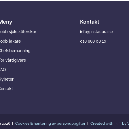
Meny
Kontakt
Jobb sjuksköterskor
info@instacura.se
Jobb läkare
018 888 08 10
Chefsbemanning
För vårdgivare
FAQ
Nyheter
Kontakt
a 2026
Cookies & hantering av personuppgifter
Created with
by 