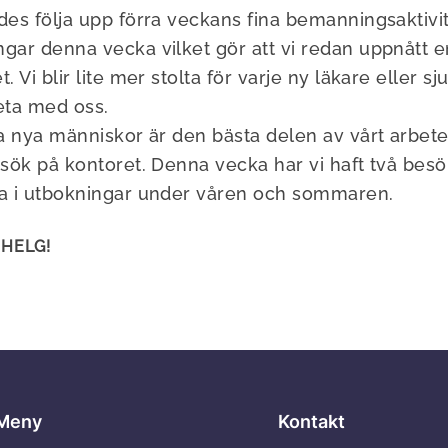
des följa upp förra veckans fina bemanningsaktivi
gar denna vecka vilket gör att vi redan uppnått en
t. Vi blir lite mer stolta för varje ny läkare eller s
ta med oss.
fa nya människor är den bästa delen av vårt arbete
besök på kontoret. Denna vecka har vi haft två be
ra i utbokningar under våren och sommaren.
 HELG!
Meny
Kontakt