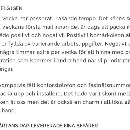
ELG IGEN
 vecka har passerat i rasande tempo. Det känns s
 veckans första mail innan det är dags att packa i
åde positivt och negativt. Positivt i bemärkelsen att
är fyllda av varierande arbetsuppgifter. Negativt ut
några timmar extra per vecka för att hinna med p
tration som kommer i andra hand när vi prioriter
ingar.
exempelvis fått kontorstelefon och fastnätsnumme
packa upp och installera. Det hade varit skönt me
aken åt oss men det är också en charm i att lösa
al
 hand.
ÄRTANS DAG LEVERERADE FINA AFFÄRER