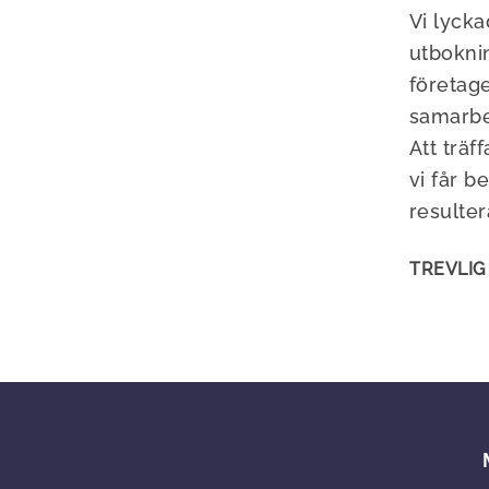
Vi lycka
utboknin
företage
samarbe
Att träf
vi får 
resulte
TREVLIG