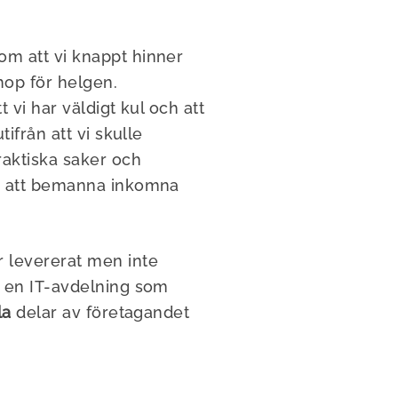
om att vi knappt hinner
hop för helgen.
 vi har väldigt kul och att
ifrån att vi skulle
raktiska saker och
ar att bemanna inkomna
r levererat men inte
d en IT-avdelning som
la
delar av företagandet