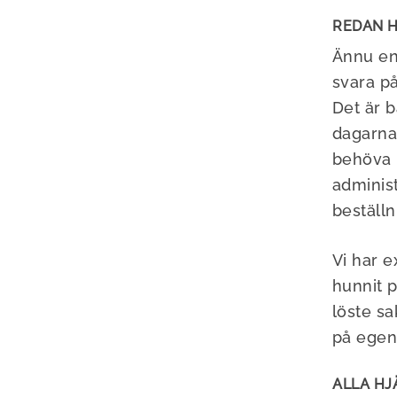
REDAN H
Ännu en
svara på
Det är b
dagarna 
behöva 
adminis
beställn
Vi har 
hunnit 
löste s
på egen
ALLA HJ