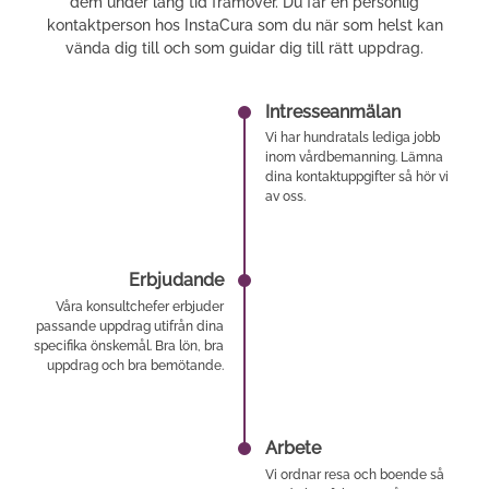
dem under lång tid framöver. Du får en personlig
kontaktperson hos InstaCura som du när som helst kan
vända dig till och som guidar dig till rätt uppdrag.
Intresseanmälan
Vi har hundratals lediga jobb
inom vårdbemanning. Lämna
dina kontaktuppgifter så hör vi
av oss.
Erbjudande
Våra konsultchefer erbjuder
passande uppdrag utifrån dina
specifika önskemål. Bra lön, bra
uppdrag och bra bemötande.
Arbete
Vi ordnar resa och boende så