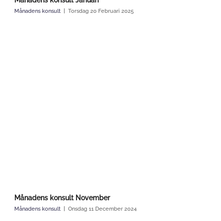
å
n
Månadens konsult
Torsdag 20 Februari 2025
a
d
e
n
s
k
o
n
s
u
l
t
b
i
l
d
K
Månadens konsult November
o
p
Månadens konsult
Onsdag 11 December 2024
i