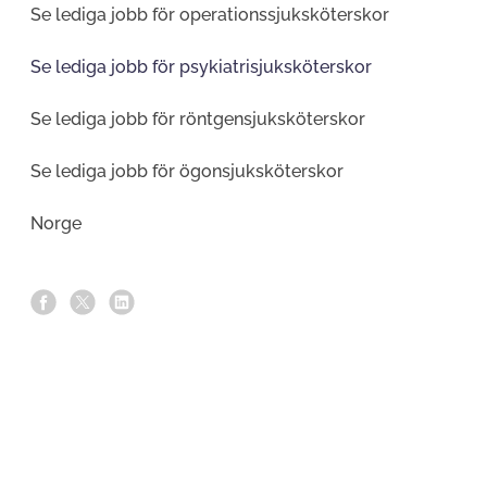
Se lediga jobb för operations­sjuksköterskor
Se lediga jobb för psykiatri­sjuksköterskor
Se lediga jobb för röntgen­sjuksköterskor
Se lediga jobb för ögonsjuksköterskor
Norge
s
s
s
h
h
h
a
a
a
r
r
r
e
e
e
o
o
o