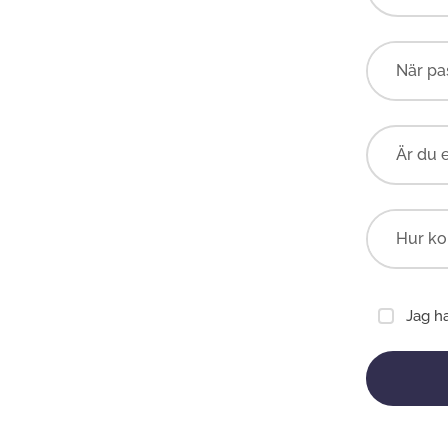
Är du 
Jag h