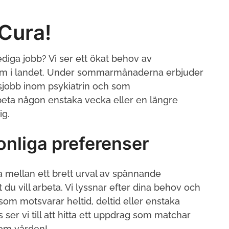
aCura!
ediga jobb? Vi ser ett ökat behov av
nt om i landet. Under sommarmånaderna erbjuder
sjobb inom psykiatrin och som
beta någon enstaka vecka eller en längre
ig.
onliga preferenser
a mellan ett brett urval av spännande
u vill arbeta. Vi lyssnar efter dina behov och
som motsvarar heltid, deltid eller enstaka
 ser vi till att hitta ett uppdrag som matchar
nom vården!