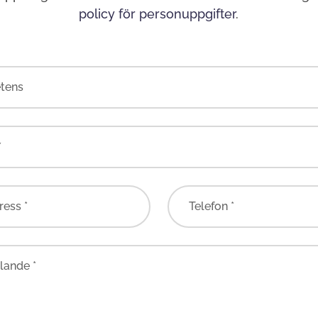
policy för personuppgifter
.
tens
*
ress *
Telefon *
ande *