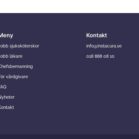
Meny
Kontakt
Jobb sjuksköterskor
info@instacura.se
Jobb läkare
018 888 08 10
Chefsbemanning
För vårdgivare
FAQ
Nyheter
Kontakt