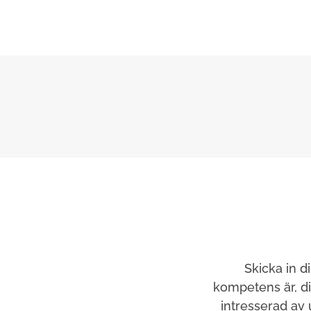
Skicka in d
kompetens är, d
intresserad av