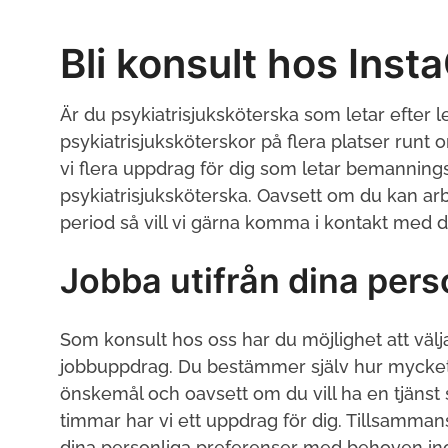
Bli konsult hos Inst
Är du psykiatrisjuksköterska som letar efter l
psykiatrisjuksköterskor på flera platser ru
vi flera uppdrag för dig som letar bemanning
psykiatrisjuksköterska. Oavsett om du kan ar
period så vill vi gärna komma i kontakt med d
Jobba utifrån dina pers
Som konsult hos oss har du möjlighet att välj
jobbuppdrag. Du bestämmer själv hur mycket d
önskemål och oavsett om du vill ha en tjänst 
timmar har vi ett uppdrag för dig. Tillsammans
dina personliga preferenser med behoven i