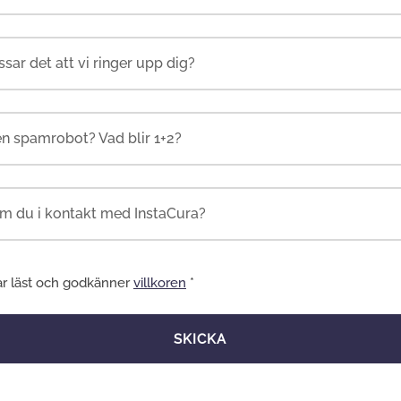
en spamrobot? Vad blir 1+2?
ar läst och godkänner
villkoren
*
SKICKA