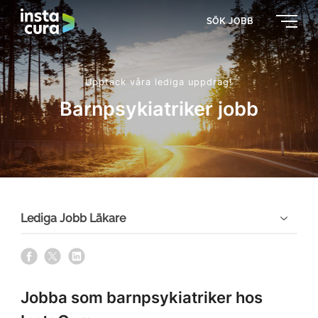
SÖK JOBB
Upptäck våra lediga uppdrag!
Barnpsykiatriker jobb
Lediga Jobb Läkare
s
s
s
h
h
h
a
a
a
Jobba som barnpsykiatriker hos
r
r
r