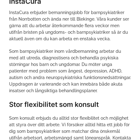
InstaCura
e
e
e
o
o
o
InstaCura erbjuder bemanningsjobb för barnpsykiatriker
n
n
n
från Norrbotten och ända ner till Blekinge. Våra kunder ser
f
x
l
gärna att du arbetar återkommande flera veckor men
a
i
utifrån bristen på ungdoms- och barnpsykiatriker så är du
c
n
aktuell även om du kan arbeta en enstaka vecka.
e
k
b
e
Som barnpsykiatriker inom vårdbemanning arbetar du
o
d
med att utreda, diagnostisera och behandla psykiska
o
i
störningar hos barn och ungdomar. Du möter unga
k
n
patienter med problem som ångest, depression, ADHD,
autism och andra neuropsykiatriska funktionsnedsättningar.
Uppdragen är varierande och kan innebära både akuta
insatser och långsiktiga behandlingsplaner.
Stor flexibilitet som konsult
Som konsult erbjuds du alltid stor flexibilitet och möjlighet
att styra över ditt arbete. Vi försöker alltid hitta ett jobb för
dig som barnpsykiatriker som matchar dina önskemål
utifrån arbetsort, arbetsmängd samt löneanspråk. Kontakta