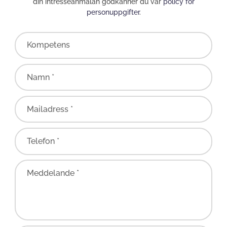
din intresseanmälan godkänner du vår
policy för
personuppgifter
.
Kompetens
Namn *
Mailadress *
Telefon *
Meddelande *