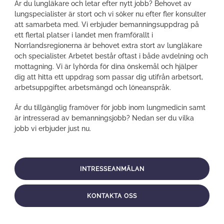
e
e
e
Är du lungläkare och letar efter nytt jobb? Behovet av
o
o
o
lungspecialister är stort och vi söker nu efter fler konsulter
n
n
n
att samarbeta med. Vi erbjuder bemanningsuppdrag på
f
x
l
ett flertal platser i landet men framförallt i
a
i
Norrlandsregionerna är behovet extra stort av lungläkare
c
n
och specialister. Arbetet består oftast i både avdelning och
e
k
mottagning. Vi är lyhörda för dina önskemål och hjälper
b
e
dig att hitta ett uppdrag som passar dig utifrån arbetsort,
o
d
arbetsuppgifter, arbetsmängd och löneanspråk.
o
i
k
n
Är du tillgänglig framöver för jobb inom lungmedicin samt
är intresserad av bemanningsjobb? Nedan ser du vilka
jobb vi erbjuder just nu.
INTRESSEANMÄLAN
KONTAKTA OSS