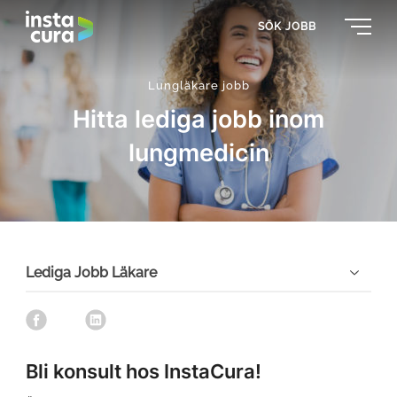
SÖK JOBB
Lungläkare jobb
Hitta lediga jobb inom
lungmedicin
Lediga Jobb Läkare
s
s
s
h
h
h
a
a
a
Bli konsult hos InstaCura!
r
r
r